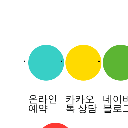
해
서
..
답
변
대
기
[습
진]
울
산
점
습
진
증
상
온라인
카카오
네이
으
예약
톡 상담
블로
로
손
끝
이