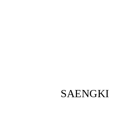
[지
루
성
피
부
염]
울
산
점
60
대
남
성
SAENGKI
지
루
성
피
부
염
두