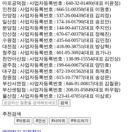
마포공덕점
: 사업자등록번호 : 640-32-01400(대표 이윤정)
인천점
: 사업자등록번호 : 666-51-00350(대표 이원호)
안양점
: 사업자등록번호 : 537-26-00439(대표 김의정)
일산점
: 사업자등록번호 : 174-16-01790(대표 송요안)
분당점
: 사업자등록번호 : 144-90-44712(대표 주지언)
안산점
: 사업자등록번호 : 670-67-00379(대표 정혜진)
수원점
: 사업자등록번호 : 435-64-00571(대표 김민정)
대전점
: 사업자등록번호 : 418-90-38751(대표 방상혁)
청주점
: 사업자등록번호 : 601-95-30924(대표 표가나)
천안아산점
: 사업자등록번호 : 138-99-15554(대표 김민상)
광주점
: 사업자등록번호 : 199-64-00675(대표 양민호)
대구점
: 사업자등록번호 : 672-19-01562(대표 최재호)
창원점
: 사업자등록번호 : 615-10-77877(대표 송성문)
부산서면점
: 사업자등록번호 : 846-91-00817(대표 김철윤)
부산센텀점
: 사업자등록번호 : 208-91-05849(대표 하우람)
울산점
: 사업자등록번호 : 123-41-07051(대표 이삼로)
추천검색
#아토피
#건선
#사마귀
#두드러기
예약하기
지점찾기