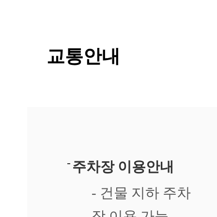
지
고
아
픕
니
교통안내
다
답
변
접
수
[습
진]
강
남
역
점
주차장 이용안내
손
에
- 건물 지하 주차
습
진
장 이용 가능
때