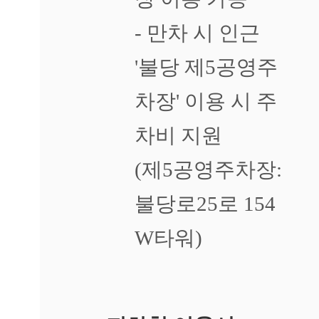
문
에
- 만차 시 인근
피
부
'불당 제5공영주
가
갈
차장' 이용 시 주
라
지
고
차비 지원
아
픕
(제5공영주차장:
니
다
불당로25로 154
답
변
W타워)
대
기