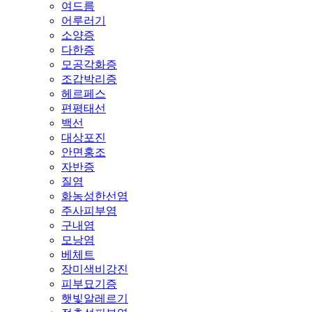
여드름
어루러기
소양증
다한증
모공각화증
조갑박리증
헤르페스
편평태선
백선
대상포진
안면홍조
자반증
질염
화농성한선염
주사피부염
구내염
모낭염
베체트
장미색비강진
피부묘기증
햇빛알레르기