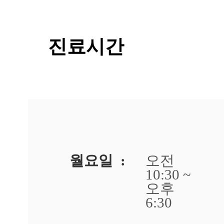
점
에
서
답
진료시간
변
드
립
니
다.
답
변
대
기
[사
월요일 :
오전
마
귀]
10:30 ~
광
오후
주
6:30
점
발
바