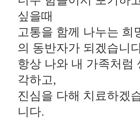
답
싶을때
이
됩
니
고통을 함께 나누는 희
까?
답
의 동반자가 되겠습니다
답
해
서
항상 나와 내 가족처럼 
..
답
각하고,
변
접
수
진심을 다해 치료하겠
[지
니다.
루
성
피
부
염]