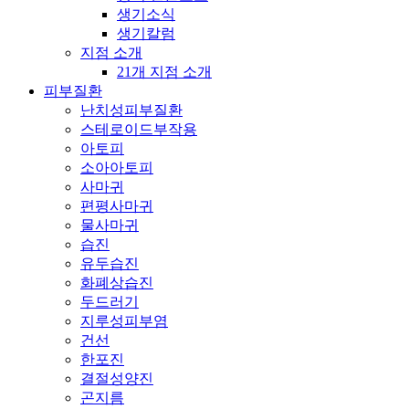
생기소식
생기칼럼
지점 소개
21개 지점 소개
피부질환
난치성피부질환
스테로이드부작용
아토피
소아아토피
사마귀
편평사마귀
물사마귀
습진
유두습진
화폐상습진
두드러기
지루성피부염
건선
한포진
결절성양진
곤지름