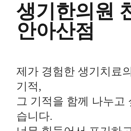
피
생기한의원
와
이
마
안아산점
에
기
름
진
딱
지
가
제가 경험한 생기치료
생
겨
괴
기적,
로
운
그 기적을 함께 나누고 
데
한
방
습니다.
치
료
너무 힘들어서 포기하
가