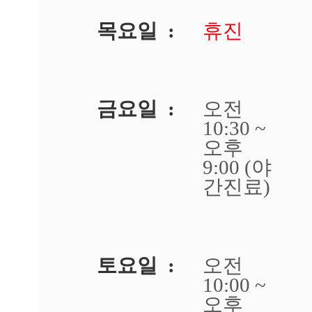
귀]
광
목요일 :
휴진
주
점
생
기
한
금요일 :
오전
의
원
10:30 ~
광
오후
주
9:00 (야
점
에
간진료)
서
답
변
드
립
토요일 :
오전
니
10:00 ~
다.
답
오후
변