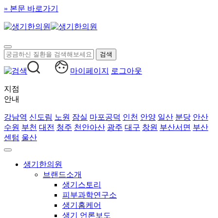
» 본문 바로가기
마이페이지
로그아웃
지점
안내
강남역
신도림
노원
잠실
마포공덕
인천
안양
일산
분당
안산
수원
부천
대전
청주
천안아산
광주
대구
창원
부산서면
부산
센텀
울산
생기한의원
브랜드소개
생기스토리
피부과학연구소
생기홈케어
생기 언론보도