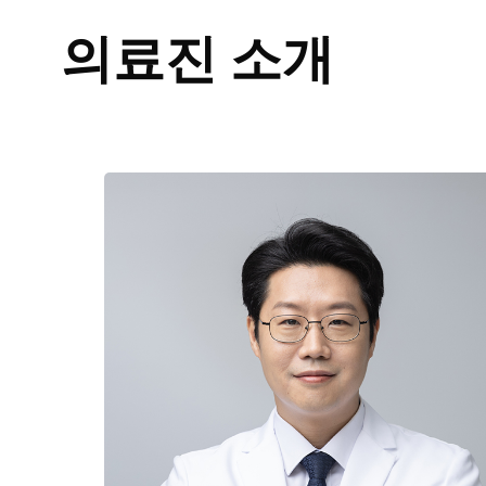
울
산
의료진 소개
점
60
대
남
성
지
루
성
피
부
염
두
피
와
이
마
에
기
름
진