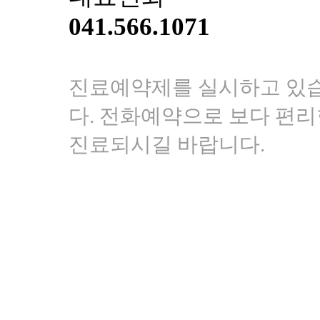
민
041.566.1071
됩
니
다
답
진료예약제를 실시하고 있
변
접
다. 전화예약으로 보다 편
수
진료되시길 바랍니다.
[건
선]
광
주
점
생
기
한
의
원
광
주