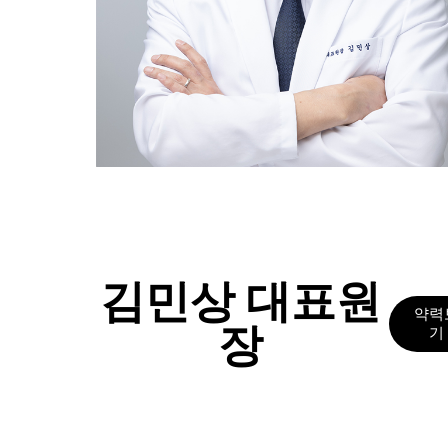
딱
지
가
생
겨
괴
로
운
데
한
방
치
료
김민상 대표원
가
답
약력
장
이
기
됩
니
까?
답
답