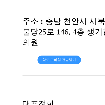
기
[건
선]
주소 :
충남 천안시 서
광
주
불당25로 146, 4층 생
점
건
의원
선
이
계
속
약도 모바일 전송받기
심
해
져
서
치
료
방
법
이
대표전화
고