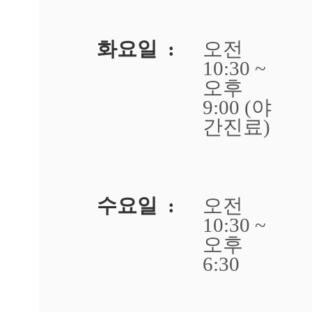
닥
사
마
화요일 :
오전
귀
10:30 ~
냉
오후
동
치
9:00 (야
료
간진료)
효
과
가
없
어
수요일 :
오전
요
답
10:30 ~
변
오후
접
6:30
수
[사
마