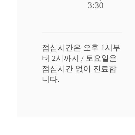
3:30
대
기
[습
진]
강
남
점심시간은 오후 1시부
역
점
터 2시까지 / 토요일은
손
에
점심시간 없이 진료합
습
니다.
진
때
문
에
피
부
가
갈
라