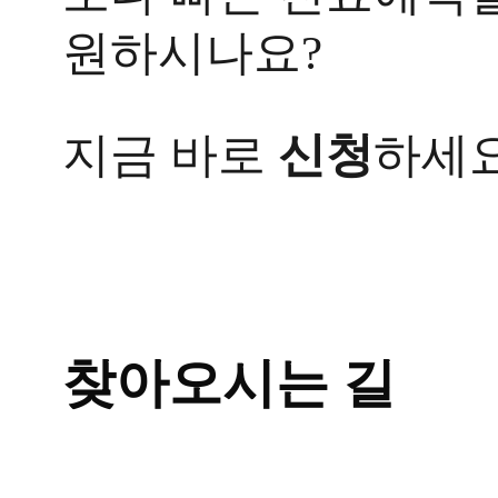
답
변
원하시나요?
접
수
[습
지금 바로
신청
하세요
진]
울
산
점
습
진
증
상
으
로
찾아오시는 길
손
끝
이
갈
라
지