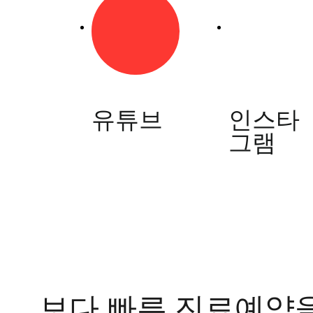
갈
라
지
고
피
가
나
는
유튜브
인스타
데
그램
한
방
치
료
로
나
을
수
있
을
까
보다 빠른 진료예약
요