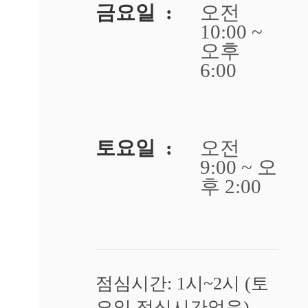
발
금요일 :
오전
바
10:00 ~
닥
오후
사
마
6:00
귀
냉
동
치
료
토요일 :
오전
효
9:00 ~ 오
과
가
후 2:00
없
어
요
답
변
접
수
점심시간: 1시~2시 (토
요일 점심시간없음)
[사