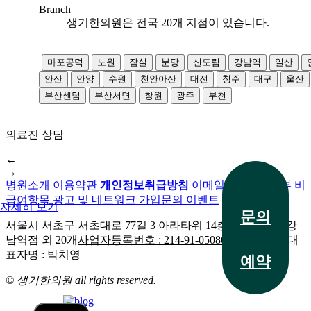
Branch
생기한의원은 전국
20
개 지점이 있습니다.
마포공덕
노원
잠실
분당
신도림
강남역
일산
안산
안양
수원
천안아산
대전
청주
대구
울산
부산센텀
부산서면
창원
광주
부천
의료진 상담
전화 문의
←
→
병원소개
이용약관
개인정보취급방침
이메일무단수집거부
비
급여항목
광고 및 네트워크 가입문의
이벤트
자세히 보기
문의
서울시 서초구 서초대로 77길 3 아라타워 14층
생기한의원 강
남역점 외 20개
사업자등록번호 : 214-91-05086외 20개 지점
대
치료 사례
표자명 : 박치영
예약
© 생기한의원 all rights reserved.