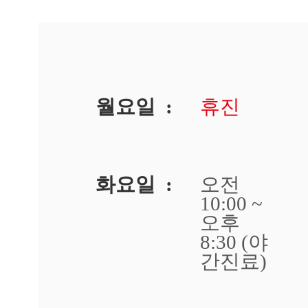
이
고
민
됩
니
다
답
월요일 :
휴진
변
접
수
[건
선]
화요일 :
오전
광
10:00 ~
주
오후
점
생
8:30 (야
기
간진료)
한
의
원
광