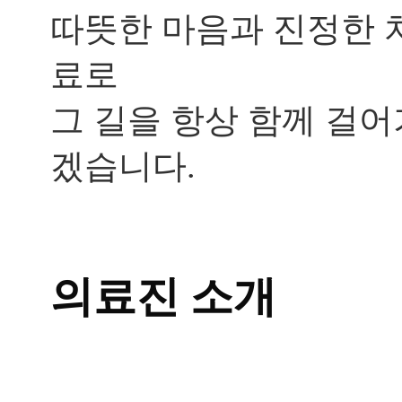
료
따뜻한 마음과 진정한 
가
답
료로
이
됩
니
그 길을 항상 함께 걸어
까?
답
겠습니다.
답
해
서
..
답
변
접
의료진 소개
수
[지
루
성
피
부