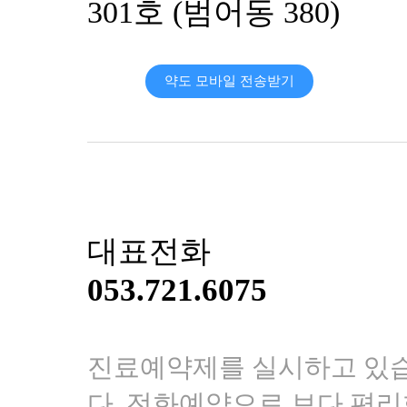
301호 (범어동 380)
라
지
고
피
약도 모바일 전송받기
가
나
는
데
한
방
치
료
로
대표전화
나
을
053.721.6075
수
있
을
까
진료예약제를 실시하고 있
요
답
다. 전화예약으로 보다 편
변