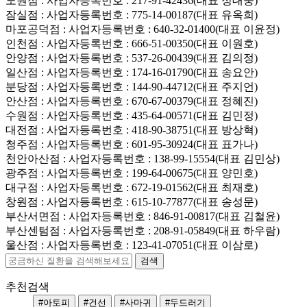
노원점
: 사업자등록번호 : 217-91-42436(대표 정대웅)
잠실점
: 사업자등록번호 : 775-14-00187(대표 유옥희)
마포공덕점
: 사업자등록번호 : 640-32-01400(대표 이윤정)
인천점
: 사업자등록번호 : 666-51-00350(대표 이원호)
안양점
: 사업자등록번호 : 537-26-00439(대표 김의정)
일산점
: 사업자등록번호 : 174-16-01790(대표 송요안)
분당점
: 사업자등록번호 : 144-90-44712(대표 주지언)
안산점
: 사업자등록번호 : 670-67-00379(대표 정혜진)
수원점
: 사업자등록번호 : 435-64-00571(대표 김민정)
대전점
: 사업자등록번호 : 418-90-38751(대표 방상혁)
청주점
: 사업자등록번호 : 601-95-30924(대표 표가나)
천안아산점
: 사업자등록번호 : 138-99-15554(대표 김민상)
광주점
: 사업자등록번호 : 199-64-00675(대표 양민호)
대구점
: 사업자등록번호 : 672-19-01562(대표 최재호)
창원점
: 사업자등록번호 : 615-10-77877(대표 송성문)
부산서면점
: 사업자등록번호 : 846-91-00817(대표 김철윤)
부산센텀점
: 사업자등록번호 : 208-91-05849(대표 하우람)
울산점
: 사업자등록번호 : 123-41-07051(대표 이삼로)
추천검색
#아토피
#건선
#사마귀
#두드러기