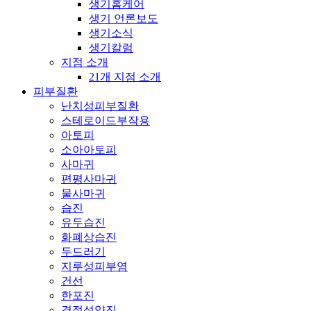
생기홈케어
생기 언론보도
생기소식
생기칼럼
지점 소개
21개 지점 소개
피부질환
난치성피부질환
스테로이드부작용
아토피
소아아토피
사마귀
편평사마귀
물사마귀
습진
유두습진
화폐상습진
두드러기
지루성피부염
건선
한포진
결절성양진