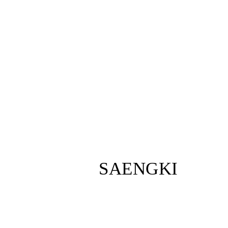
[지
루
성
피
부
염]
울
산
점
60
대
남
성
SAENGKI
지
루
성
피
부
염