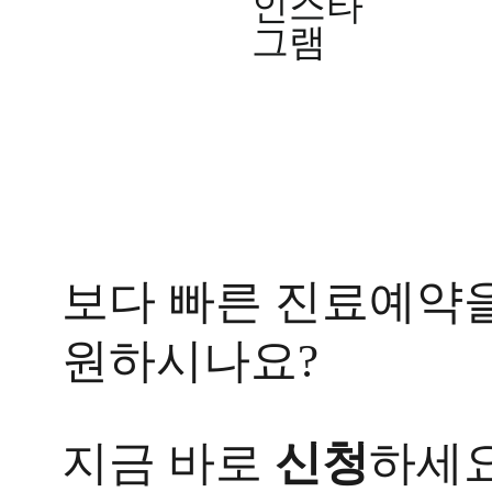
인스타
답
그램
해
서
..
답
변
대
기
[습
진]
울
보다 빠른 진료예약
산
점
습
원하시나요?
진
증
상
으
지금 바로
신청
하세요
로
손