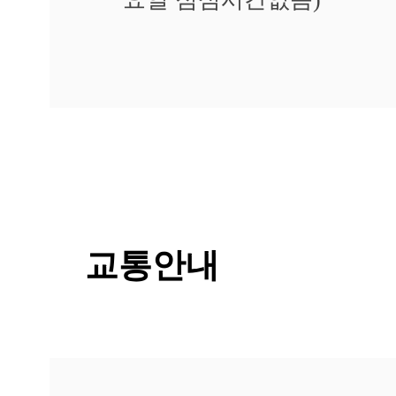
마
귀]
광
주
점
생
기
한
의
원
광
주
점
교통안내
에
서
답
변
드
립
니
다.