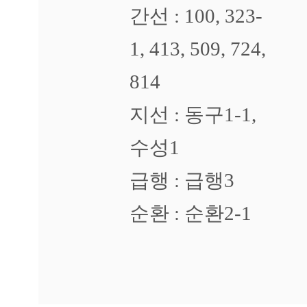
진
간선 : 100, 323-
때
문
1, 413, 509, 724,
에
피
부
814
가
갈
지선 : 동구1-1,
라
지
수성1
고
아
급행 : 급행3
픕
니
다
순환 : 순환2-1
답
변
대
기