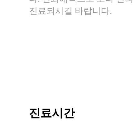
대
진료되시길 바랍니다.
기
[건
선]
광
주
점
건
선
이
계
속
심
해
져
서
진료시간
치
료
방
법