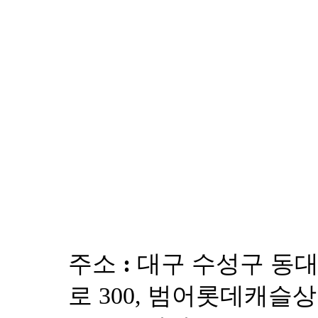
요
답
변
접
수
[습
진]
울
산
점
습
진
증
상
으
로
주소 :
대구 수성구 동
손
끝
로 300, 범어롯데캐슬
이
갈