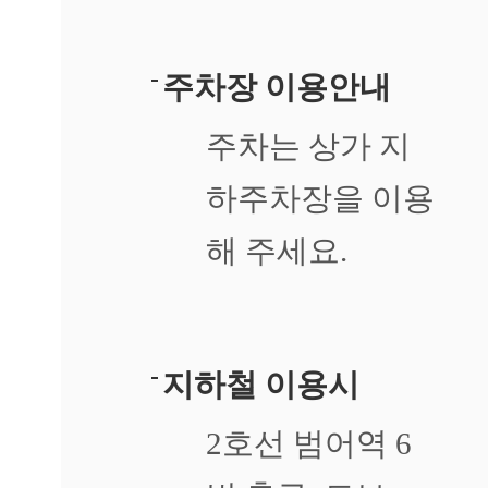
답
변
대
기
주차장 이용안내
[습
주차는 상가 지
진]
강
남
하주차장을 이용
역
점
해 주세요.
손
에
습
진
때
문
지하철 이용시
에
피
2호선 범어역 6
부
가
갈