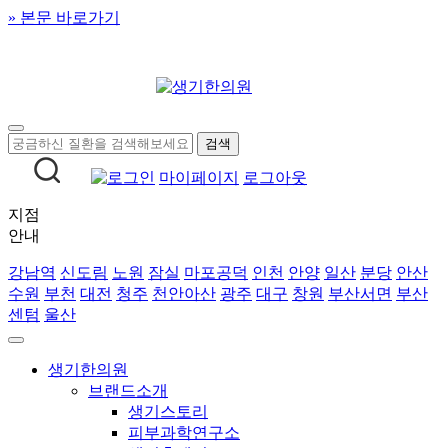
» 본문 바로가기
마이페이지
로그아웃
지점
안내
강남역
신도림
노원
잠실
마포공덕
인천
안양
일산
분당
안산
수원
부천
대전
청주
천안아산
광주
대구
창원
부산서면
부산
센텀
울산
생기한의원
브랜드소개
생기스토리
피부과학연구소