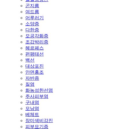
곤지름
여드름
어루러기
소양증
다한증
모공각화증
조갑박리증
헤르페스
편평태선
백선
대상포진
안면홍조
자반증
질염
화농성한선염
주사피부염
구내염
모낭염
베체트
장미색비강진
피부묘기증