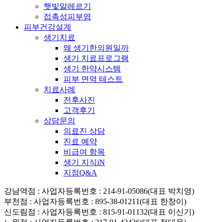
햇빛알레르기
접촉성피부염
피부건강설계
생기치료
왜 생기한의원일까
생기 치료프로그램
생기 한약시스템
피부 면역 테스트
치료사례
전후사진
고객후기
상담문의
의료진 상담
진료 예약
비급여 항목
생기 지식iN
지점Q&A
강남역점
: 사업자등록번호 : 214-91-05086(대표 박치영)
부천점
: 사업자등록번호 : 895-38-01211(대표 한창이)
신도림점
: 사업자등록번호 : 815-91-01132(대표 이신기)