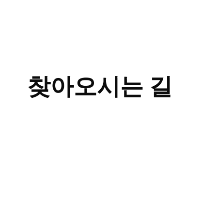
끝
이
갈
라
지
고
피
가
찾아오시는 길
나
는
데
한
방
치
료
로
나
을
수
있
을
까