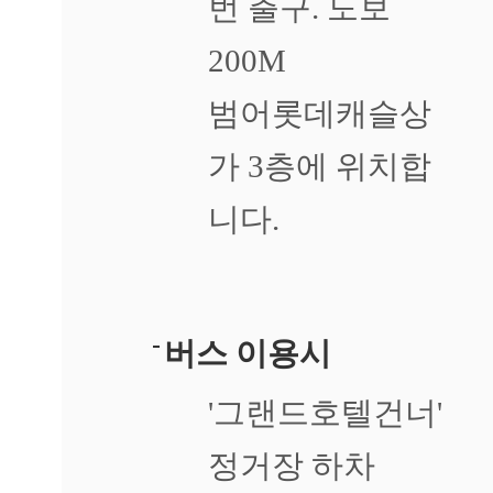
번 출구. 도보
라
지
200M
고
아
범어롯데캐슬상
픕
니
다
가 3층에 위치합
답
변
니다.
접
수
[습
진]
강
버스 이용시
남
역
'그랜드호텔건너'
점
손
에
정거장 하차
습