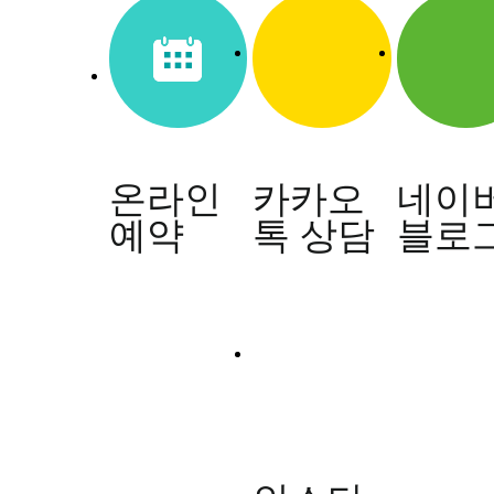
름
진
딱
지
가
생
겨
괴
온라인
카카오
네이
로
운
예약
톡 상담
블로
데
한
방
치
료
가
답
이
됩
니
까?
답