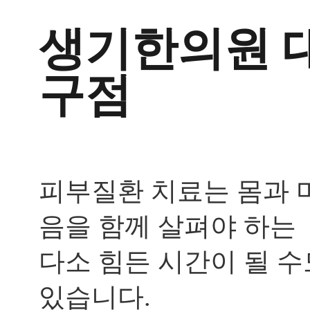
두
피
생기한의원
와
이
마
구점
에
기
름
진
딱
지
가
피부질환 치료는 몸과 
생
겨
괴
음을 함께 살펴야 하는
로
운
다소 힘든 시간이 될 수
데
한
방
있습니다.
치