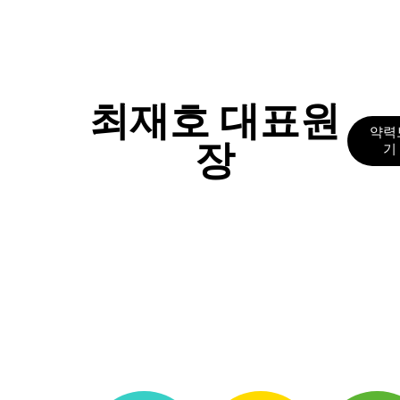
염]
울
산
점
60
대
최재호 대표원
남
약력
성
장
기
지
루
성
피
부
염
두
피
와
이
마
에
기