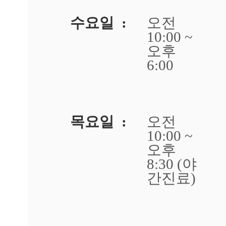
주
수요일 :
오전
점
에
10:00 ~
서
오후
답
6:00
변
드
립
니
다.
답
목요일 :
오전
변
10:00 ~
대
오후
기
8:30 (야
[사
간진료)
마
귀]
광
주
점