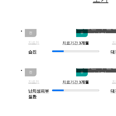
26.02.28
26.0
치료전
치
치료기간
3개월
습진
대
26.02.24
26.0
치료전
치
치료기간
3개월
난치성피부
대
질환