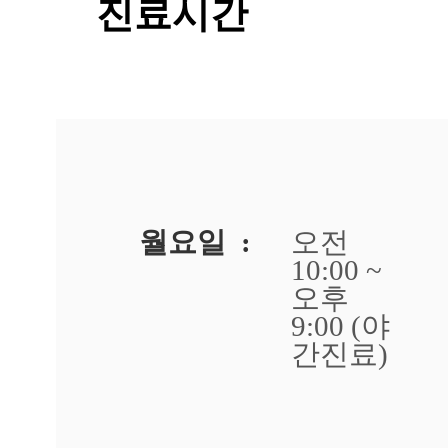
진료시간
변
드
립
니
다.
답
변
대
기
[아
월요일 :
오전
토
피]
10:00 ~
강
오후
남
9:00 (야
역
점
간진료)
팔
다
리
에