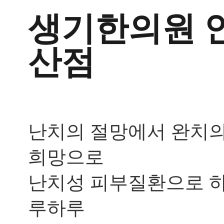
자
꾸
생기한의원
터
지
는
산점
데
한
방
으
로
재
발
난치의 절망에서 완치
을
막
을
희망으로
수
있
난치성 피부질환으로 
나
요..
답
루하루
변
접