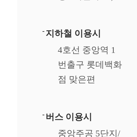
지하철 이용시
4호선 중앙역 1
번출구 롯데백화
점 맞은편
버스 이용시
중앙주공 5단지/