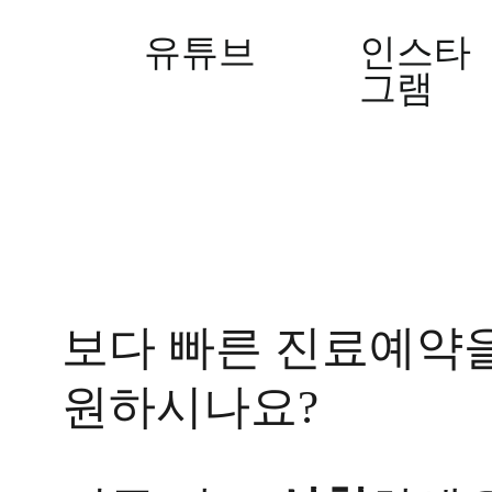
[두
유튜브
인스타
드
러
그램
기]
광
주
점
두
드
러
기
발
진
이
보다 빠른 진료예약
반
복
원하시나요?
되
어
문
의
드