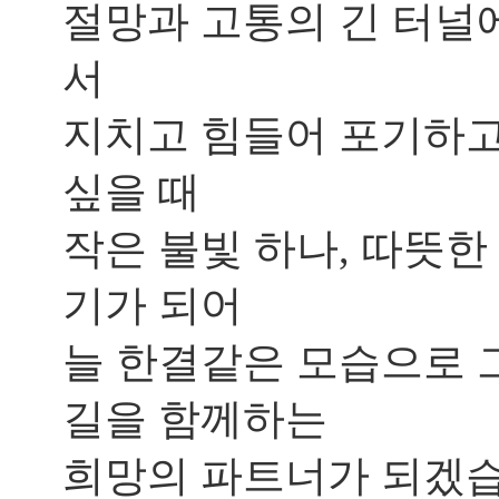
절망과 고통의 긴 터널
수
[]
서
울
산
지치고 힘들어 포기하
점
헤
르
싶을 때
페
스
작은 불빛 하나, 따뜻한
입
술
기가 되어
주
변
에
늘 한결같은 모습으로 
물
집
길을 함께하는
이
돋
아
희망의 파트너가 되겠
나