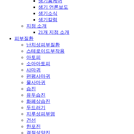
생기홈케어
생기 언론보도
생기소식
생기칼럼
지점 소개
21개 지점 소개
피부질환
난치성피부질환
스테로이드부작용
아토피
소아아토피
사마귀
편평사마귀
물사마귀
습진
유두습진
화폐상습진
두드러기
지루성피부염
건선
한포진
결절성양진