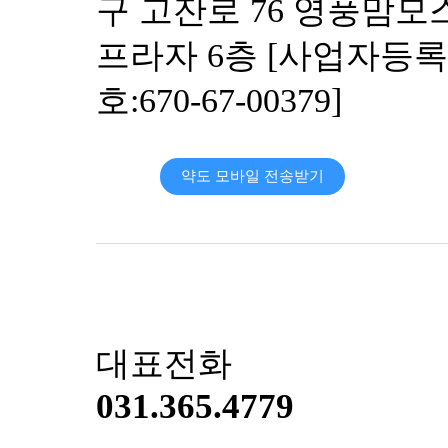
구 고잔로 76 영풍맘모
헤
르
프라자 6층 [사업자등
페
스
호:670-67-00379]
자
꾸
반
복
약도 모바일 전송받기
되
어
관
리
방
법
문
의
드
대표전화
립
니
031.365.4779
다
답