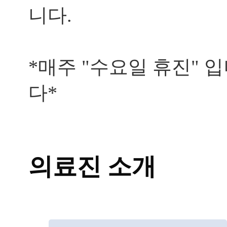
자
니다.
꾸
터
지
는
데
*매주 "수요일 휴진" 
한
방
다*
으
로
재
발
을
막
을
의료진 소개
수
있
나
요..
답
변
대