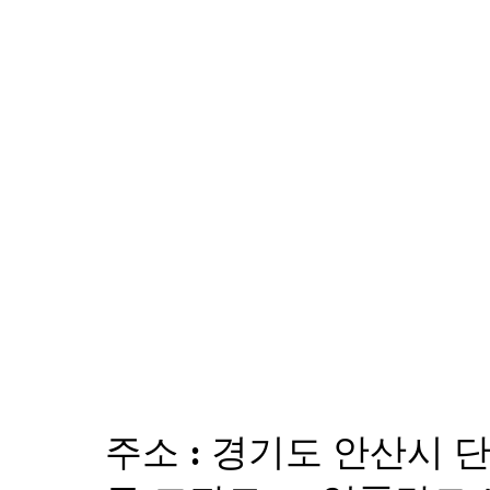
주
점
에
서
답
변
드
립
니
다.
답
변
대
기
[헤
르
페
스]
광
주소 :
경기도 안산시 
주
점