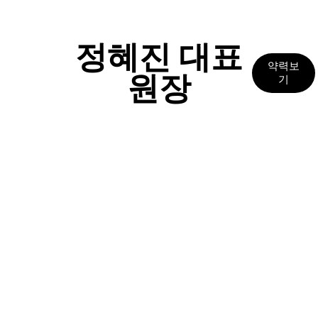
태
가
계
정혜진 대표
속
신
약력보
원장
경
기
쓰
입
니
다
답
변
접
수
[조
갑
박
리
증]
광
주