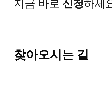
지금 바로
신청
하세요
립
니
다
답
변
접
수
[두
드
찾아오시는 길
러
기]
광
주
점
생
기
한
의
원
광