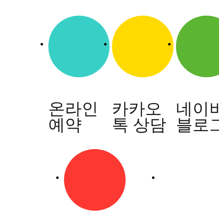
점
생
기
한
의
원
광
주
점
에
온라인
카카오
네이
서
답
예약
톡 상담
블로
변
드
립
니
다.
답
변
대
기