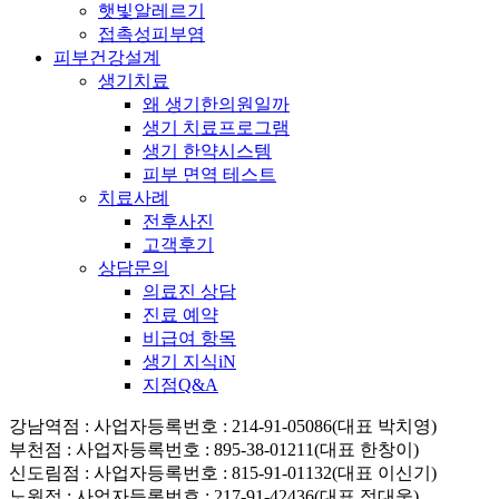
햇빛알레르기
접촉성피부염
피부건강설계
생기치료
왜 생기한의원일까
생기 치료프로그램
생기 한약시스템
피부 면역 테스트
치료사례
전후사진
고객후기
상담문의
의료진 상담
진료 예약
비급여 항목
생기 지식iN
지점Q&A
강남역점
: 사업자등록번호 : 214-91-05086(대표 박치영)
부천점
: 사업자등록번호 : 895-38-01211(대표 한창이)
신도림점
: 사업자등록번호 : 815-91-01132(대표 이신기)
노원점
: 사업자등록번호 : 217-91-42436(대표 정대웅)