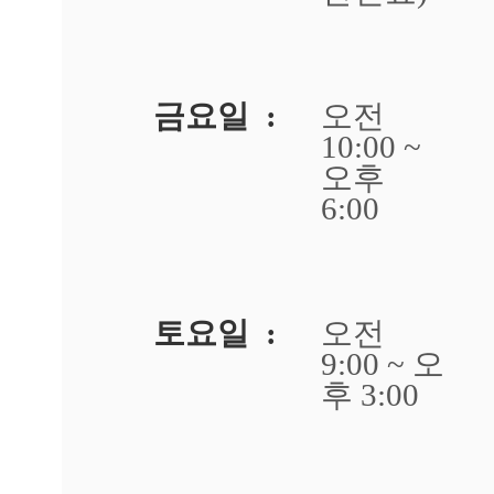
답
변
접
수
금요일 :
오전
[아
10:00 ~
토
오후
피]
강
6:00
남
역
점
팔
다
토요일 :
오전
리
9:00 ~ 오
에
아
후 3:00
토
피
가
있