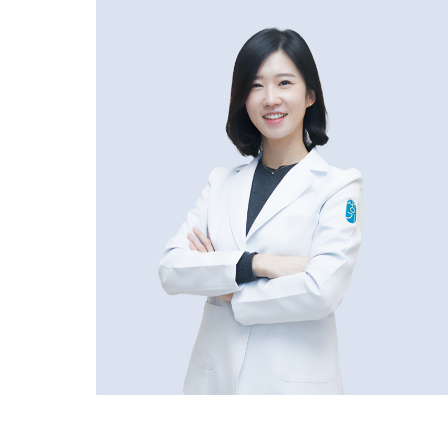
기
[조
갑
박
리
증]
광
주
점
조
갑
박
리
증
때
문
에
손
톱
상