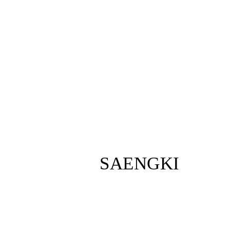
[]
울
산
점
헤
르
페
스
입
술
주
변
에
SAENGKI
물
집
이
돋
아
나