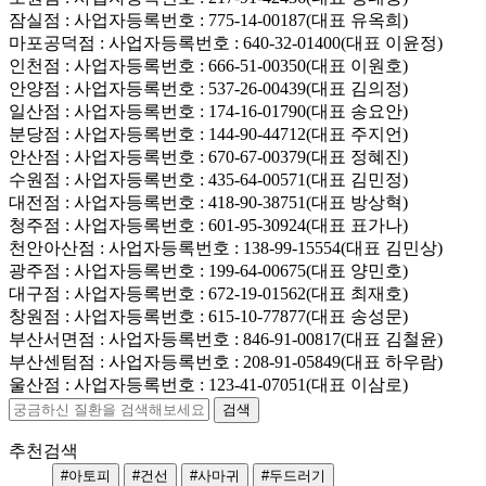
잠실점
: 사업자등록번호 : 775-14-00187(대표 유옥희)
마포공덕점
: 사업자등록번호 : 640-32-01400(대표 이윤정)
인천점
: 사업자등록번호 : 666-51-00350(대표 이원호)
안양점
: 사업자등록번호 : 537-26-00439(대표 김의정)
일산점
: 사업자등록번호 : 174-16-01790(대표 송요안)
분당점
: 사업자등록번호 : 144-90-44712(대표 주지언)
안산점
: 사업자등록번호 : 670-67-00379(대표 정혜진)
수원점
: 사업자등록번호 : 435-64-00571(대표 김민정)
대전점
: 사업자등록번호 : 418-90-38751(대표 방상혁)
청주점
: 사업자등록번호 : 601-95-30924(대표 표가나)
천안아산점
: 사업자등록번호 : 138-99-15554(대표 김민상)
광주점
: 사업자등록번호 : 199-64-00675(대표 양민호)
대구점
: 사업자등록번호 : 672-19-01562(대표 최재호)
창원점
: 사업자등록번호 : 615-10-77877(대표 송성문)
부산서면점
: 사업자등록번호 : 846-91-00817(대표 김철윤)
부산센텀점
: 사업자등록번호 : 208-91-05849(대표 하우람)
울산점
: 사업자등록번호 : 123-41-07051(대표 이삼로)
추천검색
#아토피
#건선
#사마귀
#두드러기