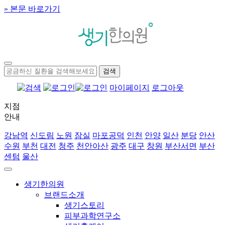
» 본문 바로가기
마이페이지
로그아웃
지점
안내
강남역
신도림
노원
잠실
마포공덕
인천
안양
일산
분당
안산
수원
부천
대전
청주
천안아산
광주
대구
창원
부산서면
부산
센텀
울산
생기한의원
브랜드소개
생기스토리
피부과학연구소