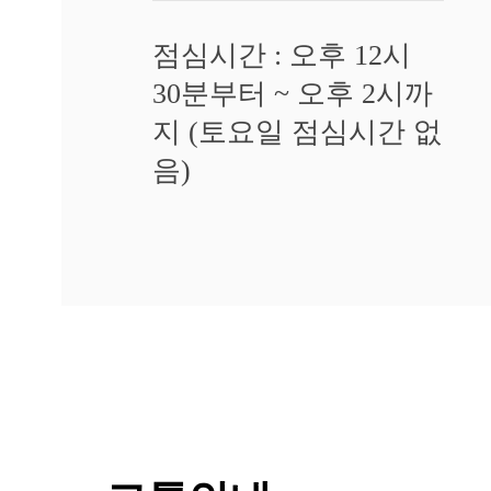
는
데
점심시간 : 오후 12시
가
려
30분부터 ~ 오후 2시까
움
이
지 (토요일 점심시간 없
심
음)
해
져
서
잠
을
못
자
겠
어
요
답
변
대
기