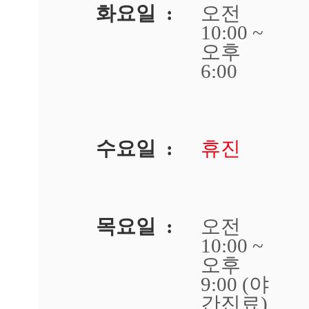
아
화요일 :
오전
토
10:00 ~
피
가
오후
있
6:00
는
데
가
려
움
수요일 :
휴진
이
심
해
져
서
잠
목요일 :
오전
을
10:00 ~
못
오후
자
겠
9:00 (야
어
간진료)
요