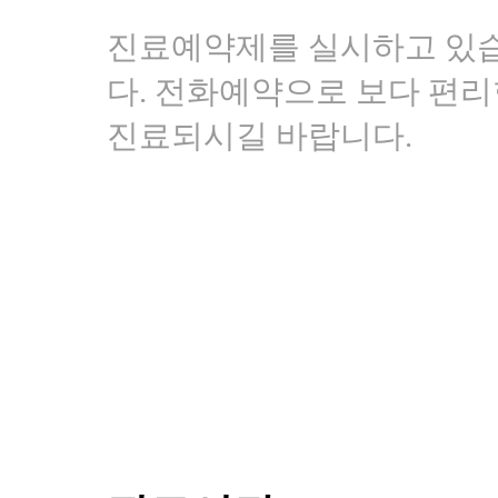
변
접
진료예약제를 실시하고 있
수
다. 전화예약으로 보다 편
[헤
르
진료되시길 바랍니다.
페
스]
광
주
점
생
기
한
의
원
광
주
점
에
서
답