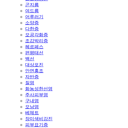
곤지름
여드름
어루러기
소양증
다한증
모공각화증
조갑박리증
헤르페스
편평태선
백선
대상포진
안면홍조
자반증
질염
화농성한선염
주사피부염
구내염
모낭염
베체트
장미색비강진
피부묘기증