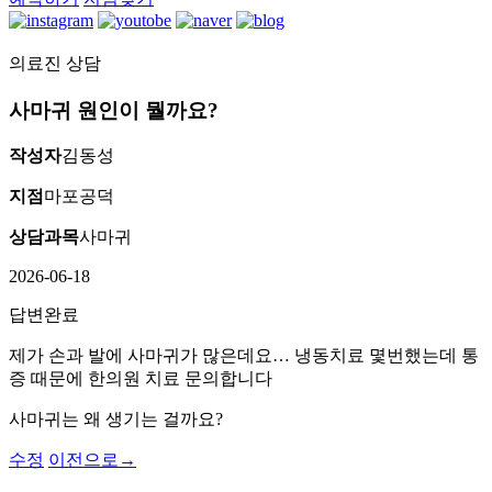
의료진 상담
[습
진]
사마귀 원인이 뭘까요?
강
남
작성자
김동성
역
점
지점
마포공덕
손
상담과목
사마귀
에
습
2026-06-18
진
때
답변완료
문
제가 손과 발에 사마귀가 많은데요… 냉동치료 몇번했는데 통
에
증 때문에 한의원 치료 문의합니다
피
부
사마귀는 왜 생기는 걸까요?
가
갈
수정
이전으로
→
라