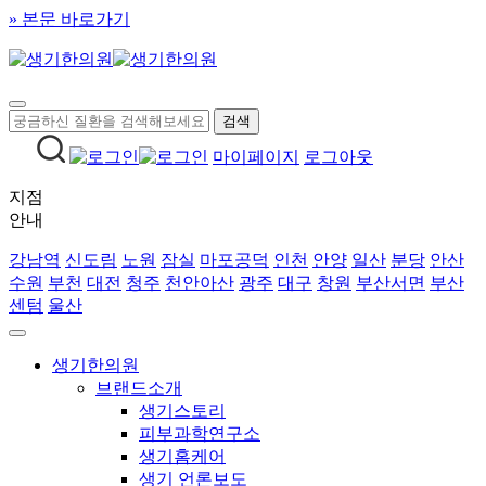
» 본문 바로가기
마이페이지
로그아웃
지점
안내
강남역
신도림
노원
잠실
마포공덕
인천
안양
일산
분당
안산
수원
부천
대전
청주
천안아산
광주
대구
창원
부산서면
부산
센텀
울산
생기한의원
브랜드소개
생기스토리
피부과학연구소
생기홈케어
생기 언론보도