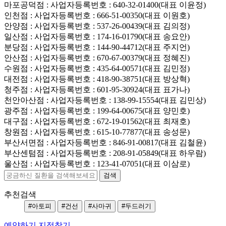
마포공덕점
: 사업자등록번호 : 640-32-01400(대표 이윤정)
인천점
: 사업자등록번호 : 666-51-00350(대표 이원호)
안양점
: 사업자등록번호 : 537-26-00439(대표 김의정)
일산점
: 사업자등록번호 : 174-16-01790(대표 송요안)
분당점
: 사업자등록번호 : 144-90-44712(대표 주지언)
안산점
: 사업자등록번호 : 670-67-00379(대표 정혜진)
수원점
: 사업자등록번호 : 435-64-00571(대표 김민정)
대전점
: 사업자등록번호 : 418-90-38751(대표 방상혁)
청주점
: 사업자등록번호 : 601-95-30924(대표 표가나)
천안아산점
: 사업자등록번호 : 138-99-15554(대표 김민상)
광주점
: 사업자등록번호 : 199-64-00675(대표 양민호)
대구점
: 사업자등록번호 : 672-19-01562(대표 최재호)
창원점
: 사업자등록번호 : 615-10-77877(대표 송성문)
부산서면점
: 사업자등록번호 : 846-91-00817(대표 김철윤)
부산센텀점
: 사업자등록번호 : 208-91-05849(대표 하우람)
울산점
: 사업자등록번호 : 123-41-07051(대표 이삼로)
추천검색
#아토피
#건선
#사마귀
#두드러기
예약하기
지점찾기