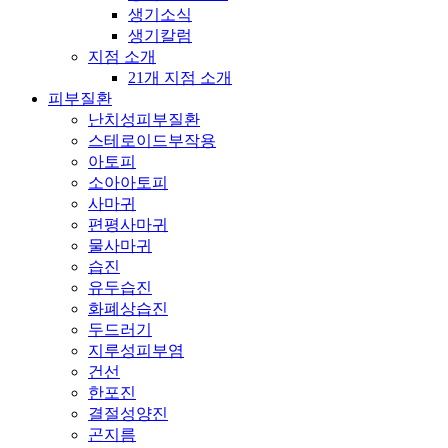
생기소식
생기칼럼
지점 소개
21개 지점 소개
피부질환
난치성피부질환
스테로이드부작용
아토피
소아아토피
사마귀
편평사마귀
물사마귀
습진
유두습진
화폐상습진
두드러기
지루성피부염
건선
한포진
결절성양진
곤지름