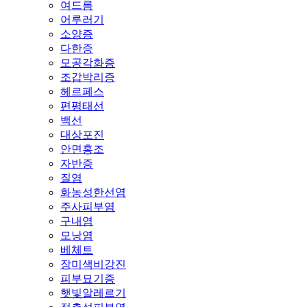
여드름
어루러기
소양증
다한증
모공각화증
조갑박리증
헤르페스
편평태선
백선
대상포진
안면홍조
자반증
질염
화농성한선염
주사피부염
구내염
모낭염
베체트
장미색비강진
피부묘기증
햇빛알레르기