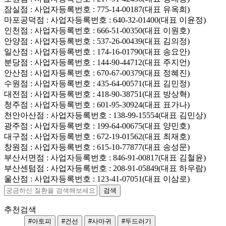
잠실점
: 사업자등록번호 : 775-14-00187(대표 유옥희)
마포공덕점
: 사업자등록번호 : 640-32-01400(대표 이윤정)
인천점
: 사업자등록번호 : 666-51-00350(대표 이원호)
안양점
: 사업자등록번호 : 537-26-00439(대표 김의정)
일산점
: 사업자등록번호 : 174-16-01790(대표 송요안)
분당점
: 사업자등록번호 : 144-90-44712(대표 주지언)
안산점
: 사업자등록번호 : 670-67-00379(대표 정혜진)
수원점
: 사업자등록번호 : 435-64-00571(대표 김민정)
대전점
: 사업자등록번호 : 418-90-38751(대표 방상혁)
청주점
: 사업자등록번호 : 601-95-30924(대표 표가나)
천안아산점
: 사업자등록번호 : 138-99-15554(대표 김민상)
광주점
: 사업자등록번호 : 199-64-00675(대표 양민호)
대구점
: 사업자등록번호 : 672-19-01562(대표 최재호)
창원점
: 사업자등록번호 : 615-10-77877(대표 송성문)
부산서면점
: 사업자등록번호 : 846-91-00817(대표 김철윤)
부산센텀점
: 사업자등록번호 : 208-91-05849(대표 하우람)
울산점
: 사업자등록번호 : 123-41-07051(대표 이삼로)
추천검색
#아토피
#건선
#사마귀
#두드러기