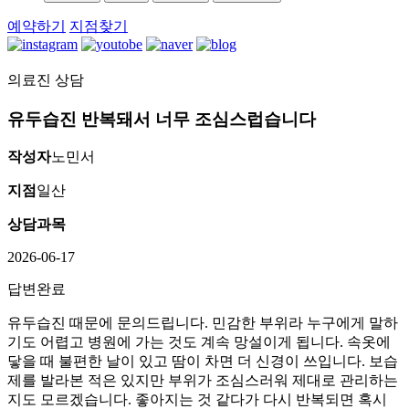
예약하기
지점찾기
의료진 상담
[지
루
유두습진 반복돼서 너무 조심스럽습니다
성
피
작성자
노민서
부
염]
지점
일산
울
상담과목
산
점
2026-06-17
60
대
답변완료
남
성
유두습진 때문에 문의드립니다. 민감한 부위라 누구에게 말하
지
기도 어렵고 병원에 가는 것도 계속 망설이게 됩니다. 속옷에
루
닿을 때 불편한 날이 있고 땀이 차면 더 신경이 쓰입니다. 보습
성
제를 발라본 적은 있지만 부위가 조심스러워 제대로 관리하는
피
지도 모르겠습니다. 좋아지는 것 같다가 다시 반복되면 혹시