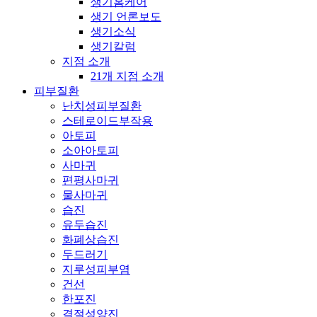
생기홈케어
생기 언론보도
생기소식
생기칼럼
지점 소개
21개 지점 소개
피부질환
난치성피부질환
스테로이드부작용
아토피
소아아토피
사마귀
편평사마귀
물사마귀
습진
유두습진
화폐상습진
두드러기
지루성피부염
건선
한포진
결절성양진