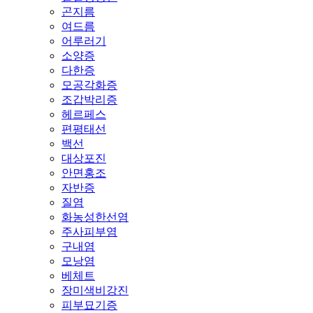
곤지름
여드름
어루러기
소양증
다한증
모공각화증
조갑박리증
헤르페스
편평태선
백선
대상포진
안면홍조
자반증
질염
화농성한선염
주사피부염
구내염
모낭염
베체트
장미색비강진
피부묘기증