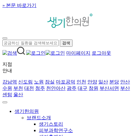
» 본문 바로가기
마이페이지
로그아웃
지점
안내
강남역
신도림
노원
잠실
마포공덕
인천
안양
일산
분당
안산
수원
부천
대전
청주
천안아산
광주
대구
창원
부산서면
부산
센텀
울산
생기한의원
브랜드소개
생기스토리
피부과학연구소