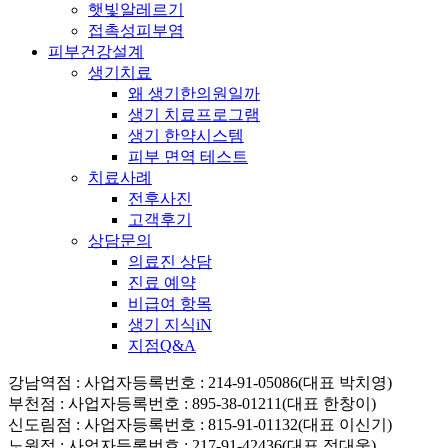
햇빛알레르기
접촉성피부염
피부건강설계
생기치료
왜 생기한의원일까
생기 치료프로그램
생기 한약시스템
피부 면역 테스트
치료사례
전후사진
고객후기
상담문의
의료진 상담
진료 예약
비급여 항목
생기 지식iN
지점Q&A
강남역점
: 사업자등록번호 : 214-91-05086(대표 박치영)
부천점
: 사업자등록번호 : 895-38-01211(대표 한창이)
신도림점
: 사업자등록번호 : 815-91-01132(대표 이신기)
노원점
: 사업자등록번호 : 217-91-42436(대표 정대웅)